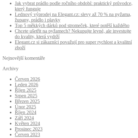
Jak vybrat prádlo podle ročního období: praktický průvodce,
který funguje
Lednový výprodej na Elegant.cz: slevy až 70 % na pyžama,
župany, prádlo i plavky
Top 5 měkkých dárků pod stromeček, které potěší každého
Chcete ušetřit na pyžamech? Nekupujte levné, ale investujte
do kvality, která vydrží
Elegant.cz si zákazníci považují pro super rychlost a kvalitní
zboží
Nejnovější komentáře
Archivy
Červen 2026
Leden 2026
Říjen 2025
Srpen 2025
Březen 2025
Únor 2025
Říjen 2024
Září 2024
Květen 2024
Prosinec 2023
Červen 2023