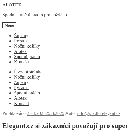
Přeskočit
Přejít
ALOTEX
na
k
Spodní a noční prádlo pro každého
navigaci
obsahu
webu
Menu
Župany
Pyžama
Noční košilky
Alotex
Spodní prádlo
Kontakt
Úvodní stránka
Noční košilky
Župany
Pyžama
Spodní prádlo
Alotex
Kontakt
Publikováno
25.3.2025
25.3.2025
Autor
info@pradlo-elegant.cz
Elegant.cz si zákazníci považují pro super