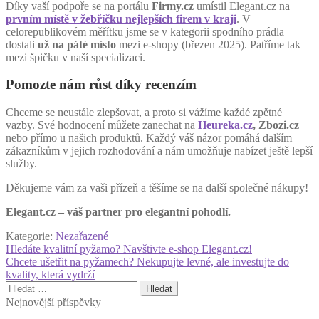
Díky vaší podpoře se na portálu
Firmy.cz
umístil Elegant.cz na
prvním místě v žebříčku nejlepších firem v kraji
. V
celorepublikovém měřítku jsme se v kategorii spodního prádla
dostali
už na páté místo
mezi e-shopy (březen 2025). Patříme tak
mezi špičku v naší specializaci.
Pomozte nám růst díky recenzím
Chceme se neustále zlepšovat, a proto si vážíme každé zpětné
vazby. Své hodnocení můžete zanechat na
Heureka.cz
, Zbozi.cz
nebo přímo u našich produktů. Každý váš názor pomáhá dalším
zákazníkům v jejich rozhodování a nám umožňuje nabízet ještě lepší
služby.
Děkujeme vám za vaši přízeň a těšíme se na další společné nákupy!
Elegant.cz – váš partner pro elegantní pohodlí.
Kategorie:
Nezařazené
Navigace
Předchozí
Hledáte kvalitní pyžamo? Navštivte e-shop Elegant.cz!
příspěvek:
Následující
Chcete ušetřit na pyžamech? Nekupujte levné, ale investujte do
pro
příspěvek:
kvality, která vydrží
příspěvek
Vyhledávání
Nejnovější příspěvky