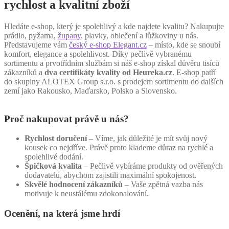
rychlost a kvalitní zboží
Hledáte e-shop, který je spolehlivý a kde najdete kvalitu? Nakupujte
prádlo, pyžama,
župany
, plavky, oblečení a lůžkoviny u nás.
Představujeme vám
český e-shop Elegant.cz
– místo, kde se snoubí
komfort, elegance a spolehlivost. Díky pečlivě vybranému
sortimentu a prvotřídním službám si náš e-shop získal důvěru tisíců
zákazníků a
dva certifikáty kvality od Heureka.cz
. E-shop patří
do skupiny ALOTEX Group s.r.o. s prodejem sortimentu do dalších
zemí jako Rakousko, Maďarsko, Polsko a Slovensko.
Proč nakupovat právě u nás?
Rychlost doručení
– Víme, jak důležité je mít svůj nový
kousek co nejdříve. Právě proto klademe důraz na rychlé a
spolehlivé dodání.
Špičková kvalita
– Pečlivě vybíráme produkty od ověřených
dodavatelů, abychom zajistili maximální spokojenost.
Skvělé hodnocení zákazníků
– Vaše zpětná vazba nás
motivuje k neustálému zdokonalování.
Ocenění, na která jsme hrdí